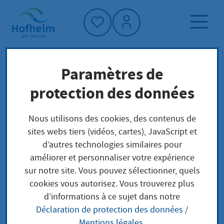
Accueil"
Paramètres de
Page d'accueil
Actualités et appels d'offres
protection des données
Aktuelles aus Hofheim
Kita Lorsbach: Arbeiten am zweiten
Nous utilisons des cookies, des contenus de
Bauabschnitt laufen
sites webs tiers (vidéos, cartes), JavaScript et
d’autres technologies similaires pour
améliorer et personnaliser votre expérience
sur notre site. Vous pouvez sélectionner, quels
Kita Lorsbach:
cookies vous autorisez. Vous trouverez plus
d’informations à ce sujet dans notre
Arbeiten am zweiten
Déclaration de protection des données
/
Mentions légales
.