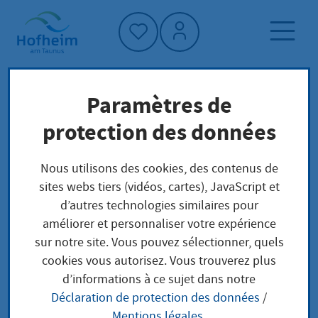
Accueil"
Paramètres de
Page d'accueil
Trouver un service
protection des données
Structure administrative
Staatliches Schulamt für den Lahn-Dill-Kreis
Nous utilisons des cookies, des contenus de
und den Landkreis Limburg-Weilburg
sites webs tiers (vidéos, cartes), JavaScript et
d’autres technologies similaires pour
améliorer et personnaliser votre expérience
Staatliches Schulamt
sur notre site. Vous pouvez sélectionner, quels
cookies vous autorisez. Vous trouverez plus
für den Lahn-Dill-Kreis
d’informations à ce sujet dans notre
Déclaration de protection des données
/
und den Landkreis
Mentions légales
.