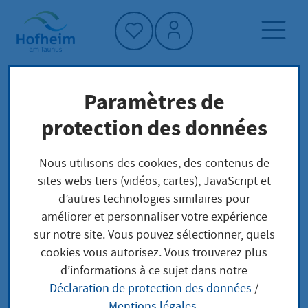
Accueil"
Paramètres de
Page d'accueil
Trouver un service
protection des données
Structure administrative
Staatliches Schulamt für den Schwalm-Eder-
Nous utilisons des cookies, des contenus de
Kreis und den Landkreis Waldeck-Frankenberg
sites webs tiers (vidéos, cartes), JavaScript et
d’autres technologies similaires pour
améliorer et personnaliser votre expérience
Staatliches Schulamt
sur notre site. Vous pouvez sélectionner, quels
cookies vous autorisez. Vous trouverez plus
für den Schwalm-
d’informations à ce sujet dans notre
Déclaration de protection des données
/
Eder-Kreis und den
Mentions légales
.