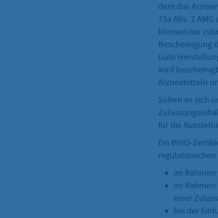
dem das Arzneim
73a Abs. 2 AMG a
können nur zula
Bescheinigung 
Gute Herstellun
wird bescheinig
Arzneimitteln un
Sofern es sich 
Zulassungsinhab
für die Ausstell
Ein WHO-Zertifi
regulatorischen
im Rahmen 
im Rahmen v
einer Zulas
bei der Ein