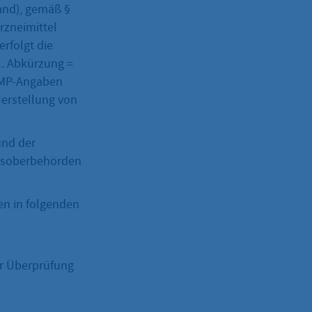
Land), gemäß §
rzneimittel
rfolgt die
l. Abkürzung =
 GMP-Angaben
Herstellung von
und der
desoberbehörden
en in folgenden
r Überprüfung