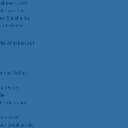
nehmer), vom
der von der
 Sie alle für
 Unterlagen
 die Angaben auf
r das Online-
 Daten des
die
ehörde online
llten WHO-
per Email an die