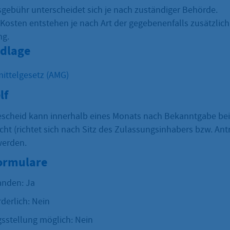
gebühr unterscheidet sich je nach zuständiger Behörde.
 Kosten entstehen je nach Art der gegebenenfalls zusätzlic
ng.
dlage
ittelgesetz (AMG)
lf
escheid kann innerhalb eines Monats nach Bekanntgabe be
ht (richtet sich nach Sitz des Zulassungsinhabers bzw. Antr
werden.
Formulare
anden: Ja
rderlich: Nein
sstellung möglich: Nein