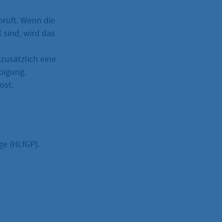
prüft. Wenn die
 sind, wird das
zusätzlich eine
bigung.
ost.
ge (HLfGP).