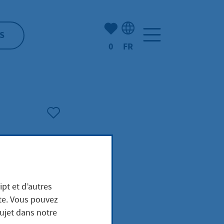
Nombre d'éléments mis en s
S
0
FR
Sélection de la langue: F
r von
ipt et d’autres
ite. Vous pouvez
sujet dans notre