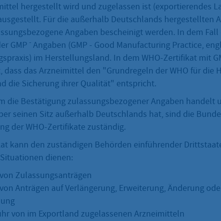
ittel hergestellt wird und zugelassen ist (exportierendes 
usgestellt. Für die außerhalb Deutschlands hergestellten A
ssungsbezogene Angaben bescheinigt werden. In dem Fall e
-
der GMP
Angaben (GMP - Good Manufacturing Practice, eng
gspraxis) im Herstellungsland. In dem WHO-Zertifikat mit
t, dass das Arzneimittel den "Grundregeln der WHO für die 
d die Sicherung ihrer Qualität" entspricht.
um die Bestätigung zulassungsbezogener Angaben handelt 
er seinen Sitz außerhalb Deutschlands hat, sind die Bun
ung der WHO-Zertifikate zuständig.
kat kann den zuständigen Behörden einführender Drittstaat
 Situationen dienen:
von Zulassungsanträgen
on Anträgen auf Verlängerung, Erweiterung, Änderung ode
sung
fuhr von im Exportland zugelassenen Arzneimitteln