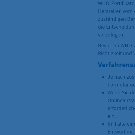
WHO-Zertifikat
Hersteller, vom
zuständigen Beh
die Entscheidun
vorzulegen.
Bevor ein WHO-Ze
Richtigkeit und 
Verfahrens
Je nach zus
Formular ode
Wenn Sie de
Onlineantra
erforderlic
ein.
Im Falle ei
Entwurf mit 