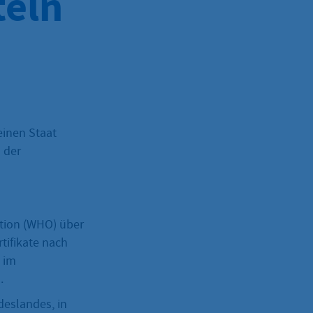
eln
einen Staat
 der
tion (WHO) über
tifikate nach
 im
.
deslandes, in