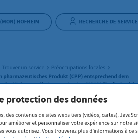
(MON) HOFHEIM
RECHERCHE DE SERVICE
Trouver un service
Préoccupations locales
ein pharmazeutisches Produkt (CPP) entsprechend dem
m der Weltgesundheitsorganisation (WHO) für die Ausfuh
tteln beantragen
e protection des données
fikat für ein
s, des contenus de sites webs tiers (vidéos, cartes), JavaScr
our améliorer et personnaliser votre expérience sur notre s
es vous autorisez. Vous trouverez plus d’informations à ce 