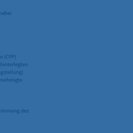
haber
te (CPP)
hinterlegten
gstellung)
genehmigte
ustimmung des