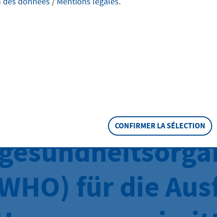
mazeutisches
n des données
/
Mentions légales
.
ukt (CPP)
prechend dem
ifikatsystem der
CONFIRMER LA SÉLECTION
gesundheitsorga
(WHO) für die Aus