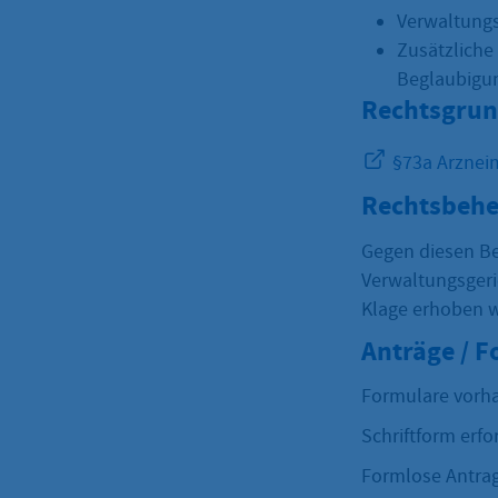
Verwaltungs
Zusätzliche
Beglaubigu
Rechtsgrun
§73a Arzneim
Rechtsbehe
Gegen diesen B
Verwaltungsgeric
Klage erhoben 
Anträge / 
Formulare vorh
Schriftform erfo
Formlose Antrag