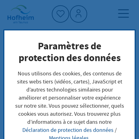
Accueil"
Paramètres de
Page d'accueil
Trouver un service
protection des données
Préoccupations locales
Ausnahmegenehmigung für Werbung im
Nous utilisons des cookies, des contenus de
öffentlichen Raum beantragen
sites webs tiers (vidéos, cartes), JavaScript et
d’autres technologies similaires pour
améliorer et personnaliser votre expérience
Ausnahmegenehmigu
sur notre site. Vous pouvez sélectionner, quels
cookies vous autorisez. Vous trouverez plus
ng für Werbung im
d’informations à ce sujet dans notre
Déclaration de protection des données
/
öffentlichen Raum
Mentions légales
.