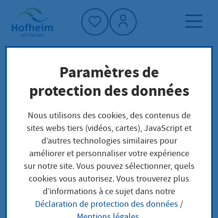
Accueil"
Paramètres de
Page d'accueil
Trouver un service
protection des données
Wanderlager: Anzeige
Préoccupations locales
Nous utilisons des cookies, des contenus de
sites webs tiers (vidéos, cartes), JavaScript et
Wanderlager: Anzeige
d’autres technologies similaires pour
améliorer et personnaliser votre expérience
sur notre site. Vous pouvez sélectionner, quels
cookies vous autorisez. Vous trouverez plus
Leistungsbeschreibung
d’informations à ce sujet dans notre
Déclaration de protection des données
/
Ein Wanderlager ist eine Verkaufsveranstaltung, die
Mentions légales
.
ein Gewerbetreibender außerhalb seiner