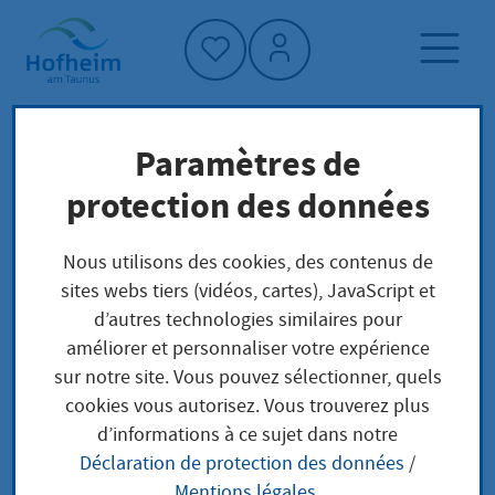
Accueil"
Paramètres de
Page d'accueil
Trouver un service
protection des données
Vormundschaft
Préoccupations locales
Nous utilisons des cookies, des contenus de
sites webs tiers (vidéos, cartes), JavaScript et
Vormundschaft
d’autres technologies similaires pour
améliorer et personnaliser votre expérience
sur notre site. Vous pouvez sélectionner, quels
cookies vous autorisez. Vous trouverez plus
Leistungsbeschreibung
d’informations à ce sujet dans notre
Déclaration de protection des données
/
Für ein minderjähriges Kind wird durch das Gericht
Mentions légales
.
ein Vormund bestellt,