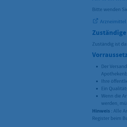
Bitte wenden Si
Arzneimittel
Zuständige 
Zuständig ist d
Vorrausset
Der Versand
Apothekenbe
Ihre öffentl
Ein Qualitä
Wenn die Ar
werden, müs
Hinweis
: Alle 
Register beim B