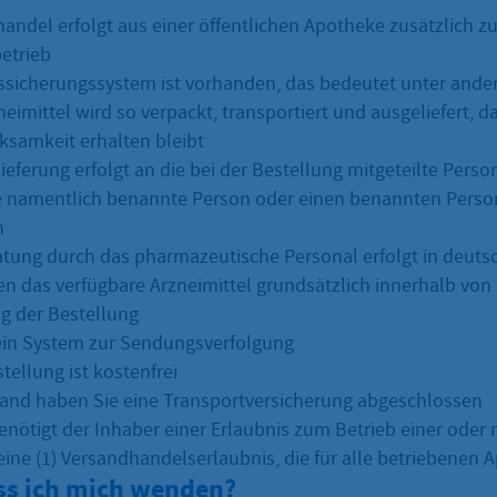
handel erfolgt aus einer öffentlichen Apotheke zusätzlich 
etrieb
tssicherungssystem ist vorhanden, das bedeutet unter ande
eimittel wird so verpackt, transportiert und ausgeliefert, da
ksamkeit erhalten bleibt
ieferung erfolgt an die bei der Bestellung mitgeteilte Perso
 namentlich benannte Person oder einen benannten Perso
n
atung durch das pharmazeutische Personal erfolgt in deuts
en das verfügbare Arzneimittel grundsätzlich innerhalb von
g der Bestellung
ein System zur Sendungsverfolgung
tellung ist kostenfrei
sand haben Sie eine Transportversicherung abgeschlossen
enötigt der Inhaber einer Erlaubnis zum Betrieb einer oder
ine (1) Versandhandelserlaubnis, die für alle betriebenen A
s ich mich wenden?