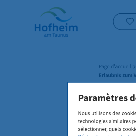
Accueil"
Page d'accueil
Erlaubnis zum 
Paramètres d
Erla
Nous utilisons des cookie
von 
technologies similaires p
sélectionner, quels cooki