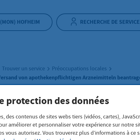
(MON) HOFHEIM
RECHERCHE DE SERVICE
Trouver un service
Préoccupations locales
Versand von apothekenpflichtigen Arzneimitteln beantrag
e protection des données
ubnis zum Versa
s, des contenus de sites webs tiers (vidéos, cartes), JavaScr
apothekenpflicht
our améliorer et personnaliser votre expérience sur notre s
es vous autorisez. Vous trouverez plus d’informations à ce 