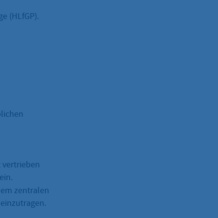
ge (HLfGP).
blichen
 vertrieben
ein.
inem zentralen
 einzutragen.