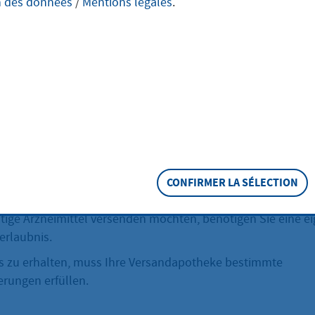
n des données
/
Mentions légales
.
eimitteln beantr
otheke apothekenpflichtige Arzneimittel versenden möchte
bnis. Näheres erfahren Sie hier.
eschreibung
apothekenpflichtigen Arzneien ist erlaubnispflichtig. Für je
CONFIRMER LA SÉLECTION
die Sie als Apothekeninhaberin oder Apothekeninhaber
tige Arzneimittel versenden möchten, benötigen Sie eine e
erlaubnis.
s zu erhalten, muss Ihre Versandapotheke bestimmte
erungen erfüllen.