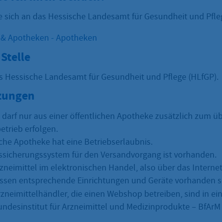
e sich an das Hessische Landesamt für Gesundheit und Pfle
 & Apotheken - Apotheken
Stelle
as Hessische Landesamt für Gesundheit und Pflege (HLfGP).
zungen
 darf nur aus einer öffentlichen Apotheke zusätzlich zum ü
trieb erfolgen.
iche Apotheke hat eine Betriebserlaubnis.
tssicherungssystem für den Versandvorgang ist vorhanden.
zneimittel im elektronischen Handel, also über das Internet
sen entsprechende Einrichtungen und Geräte vorhanden s
Arzneimittelhändler, die einen Webshop betreiben, sind in e
undesinstitut für Arzneimittel und Medizinprodukte – BfArM