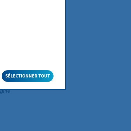
agen
n, benötigen Sie
de öffentliche
SÉLECTIONNER TOUT
igene