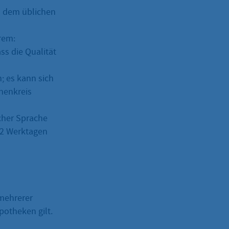
zu dem üblichen
rem:
ss die Qualität
n; es kann sich
nenkreis
cher Sprache
 2 Werktagen
 mehrerer
potheken gilt.