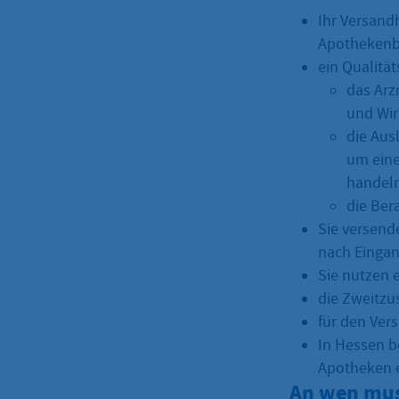
Ihr Versand
Apothekenb
ein Qualitä
das Arzn
und Wir
die Ausl
um eine
handel
die Ber
Sie versend
nach Eingan
Sie nutzen 
die Zweitzus
für den Ver
In Hessen b
Apotheken e
An wen mus