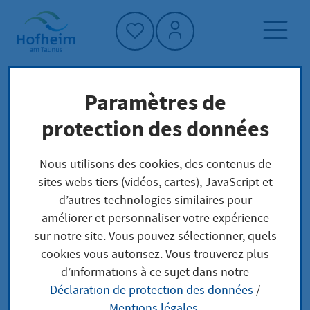
Accueil"
Paramètres de
Page d'accueil
Trouver un service
protection des données
Straßenbeiträge
Préoccupations locales
Nous utilisons des cookies, des contenus de
sites webs tiers (vidéos, cartes), JavaScript et
Straßenbeiträge
d’autres technologies similaires pour
améliorer et personnaliser votre expérience
sur notre site. Vous pouvez sélectionner, quels
cookies vous autorisez. Vous trouverez plus
Leistungsbeschreibung
d’informations à ce sujet dans notre
Déclaration de protection des données
/
Das gemeindliche Straßennetz inklusive der Wege
Mentions légales
.
und Plätze muss nicht nur unterhalten, sondern