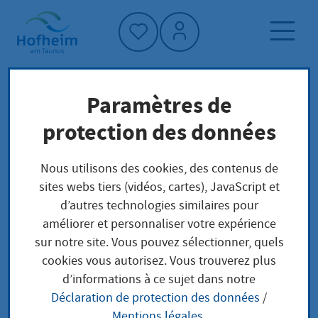
Accueil"
Paramètres de
Page d'accueil
Trouver un service
protection des données
Préoccupations locales
Verwendung von bestimmten Biozidprodukten
Nous utilisons des cookies, des contenus de
anzeigen
sites webs tiers (vidéos, cartes), JavaScript et
d’autres technologies similaires pour
améliorer et personnaliser votre expérience
Verwendung von
sur notre site. Vous pouvez sélectionner, quels
cookies vous autorisez. Vous trouverez plus
bestimmten
d’informations à ce sujet dans notre
Déclaration de protection des données
/
Biozidprodukten
Mentions légales
.