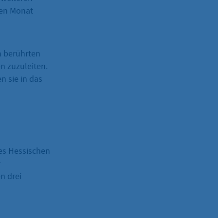
nen Monat
n berührten
n zuzuleiten.
n sie in das
des Hessischen
r
n drei