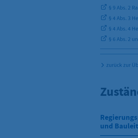
§ 9 Abs. 2 
§ 4 Abs. 3 H
§ 4 Abs. 4 H
§ 6 Abs. 2 u
zurück zur Üb
Zustän
Regierungsp
und Baulei