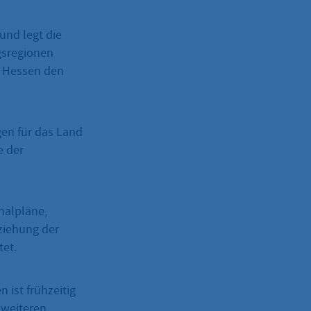
und legt die
gsregionen
in Hessen den
en für das Land
e der
nalpläne,
ziehung der
tet.
 ist frühzeitig
weiteren