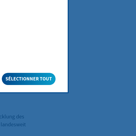
 Schienenwegen,
r Natur,
ächennutzungen
nd Vorsorge für
be der
sentliches
leichwertiger
afür erarbeitet
SÉLECTIONNER TOUT
cklung als
re Konzepte
cklung des
 landesweit