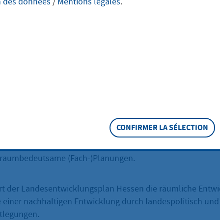
n des données
/
Mentions légales
.
, wie beispielsweise der Bau von Siedlungen, Straßen und
nd- und forstwirtschaftliche Nutzungen sowie der Schutz de
en. Diese zum Teil in Konkurrenz zueinanderstehenden Fl
ordnen, dass auftretenden Konflikte ausgeglichen werden u
gen und Funktionen des Raums getroffen werden, ist Aufga
 Raumordnung (Landesplanung) ist Aufgabe des Landes. We
ssischen Landesplanung ist die Herstellung und Sicherung g
bens- und Arbeitsbedingungen in allen Teilen des Landes. D
CONFIRMER LA SÉLECTION
inisterium für Wirtschaft, Energie, Verkehr und Landesentwi
planungsbehörde den Landesentwicklungsplan sowie weite
t raumbedeutsame (Fach-)Planungen.
rt der Landesentwicklungsplan Hessen die räumliche Entwi
 einer nachhaltigen Entwicklung durch landespolitisch und
tlegungen.