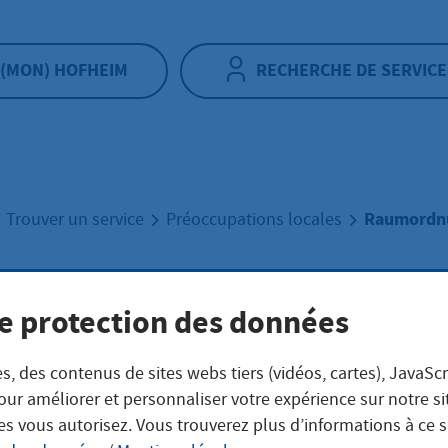
(MON) HOFHEIM
RECHERCHE DE SERVICE
Raumordn
Trouver un service
Préoccupations locales
mordnung
e protection des données
s, des contenus de sites webs tiers (vidéos, cartes), JavaScr
our améliorer et personnaliser votre expérience sur notre s
es vous autorisez. Vous trouverez plus d’informations à ce 
eschreibung