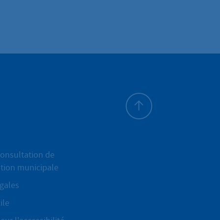
Haut de page
onsultation de
ation municipale
gales
ile