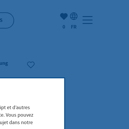
Nombre d'éléments mis en s
S
0
FR
Sélection de la langue: F
ung
ipt et d’autres
ite. Vous pouvez
sujet dans notre