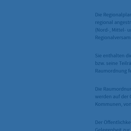
Die Regionalpla
regional angest
(Nord-, Mittel- 
Regionalversam
Sie enthalten d
bzw. seine Teilr
Raumordnung fe
Die Raumordnung
werden auf der
Kommunen, von T
Der Öffentlichke
Gelegenheit zu