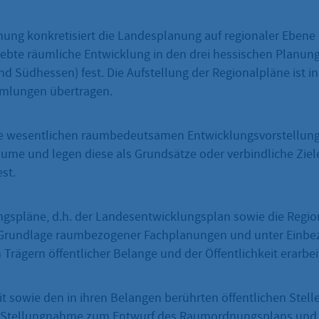
nung konkretisiert die Landesplanung auf regionaler Ebene 
rebte räumliche Entwicklung in den drei hessischen Planun
und Südhessen) fest. Die Aufstellung der Regionalpläne ist 
mlungen übertragen.
ie wesentlichen raumbedeutsamen Entwicklungsvorstellung
äume und legen diese als Grundsätze oder verbindliche Ziel
st.
spläne, d.h. der Landesentwicklungsplan sowie die Regio
 Grundlage raumbezogener Fachplanungen und unter Einbe
rägern öffentlicher Belange und der Öffentlichkeit erarbei
it sowie den in ihren Belangen berührten öffentlichen Stellen
r Stellungnahme zum Entwurf des Raumordnungsplans und 