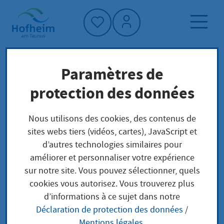
Accueil"
Paramètres de
Page d'accueil
Trouver un service
protection des données
Préoccupations locales
Prostitutionstätigkeit erstmalig anmelden
Nous utilisons des cookies, des contenus de
sites webs tiers (vidéos, cartes), JavaScript et
d’autres technologies similaires pour
Prostitutionstätigkeit
améliorer et personnaliser votre expérience
sur notre site. Vous pouvez sélectionner, quels
erstmalig anmelden
cookies vous autorisez. Vous trouverez plus
d’informations à ce sujet dans notre
Déclaration de protection des données
/
Mentions légales
.