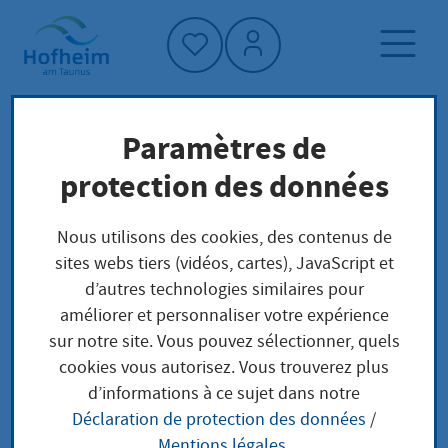
Accueil"
Paramètres de
Page d'accueil
Trouver un service
protection des données
Préoccupations locales
Pflanzenschutzanwendung für andere/
Nous utilisons des cookies, des contenus de
Beratung über den Pflanzenschutz anzeigen;
sites webs tiers (vidéos, cartes), JavaScript et
Sachkundenachweis
d’autres technologies similaires pour
améliorer et personnaliser votre expérience
sur notre site. Vous pouvez sélectionner, quels
Pflanzenschutzanwen
cookies vous autorisez. Vous trouverez plus
d’informations à ce sujet dans notre
dung für andere/
Déclaration de protection des données
/
Mentions légales
.