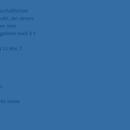
nschaftlichen
eiht, der einem
ber eine
gebiete nach § 7
 11 Abs. 7
2
m
ums sowie