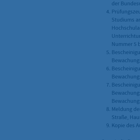
der Bundes
Prüfungszeu
Studiums an
Hochschulab
Unterrichtu
Nummer 5 bi
Bescheinigu
Bewachungs
Bescheinigu
Bewachungs
Bescheinigu
Bewachungsv
Bewachungsg
Meldung der
Straße, Hau
Kopie des 