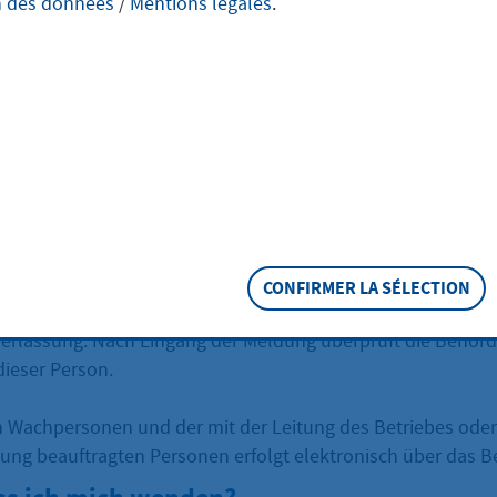
n des données
/
Mentions légales
.
eschreibung
ewachungsunternehmer Personen beschäftigen wollen, die m
ben sowie mit der Leitung eines Betriebes oder einer Zw
sollen, haben Sie diese der zuständigen Behörde vorher z
genannten Unterlagen beizufügen. Das Gleiche gilt für die 
ristischen Personen, soweit sie mit der Durchführung von
ben direkt befasst werden sollen, sowie die mit der Leitu
CONFIRMER LA SÉLECTION
 oder einer Zweigniederlassung beauftragten Personen und
rlassung. Nach Eingang der Meldung überprüft die Behörd
dieser Person.
 Wachpersonen und der mit der Leitung des Betriebes oder
ung beauftragten Personen erfolgt elektronisch über das B