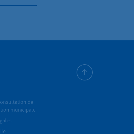
Haut de page
onsultation de
ation municipale
gales
ile