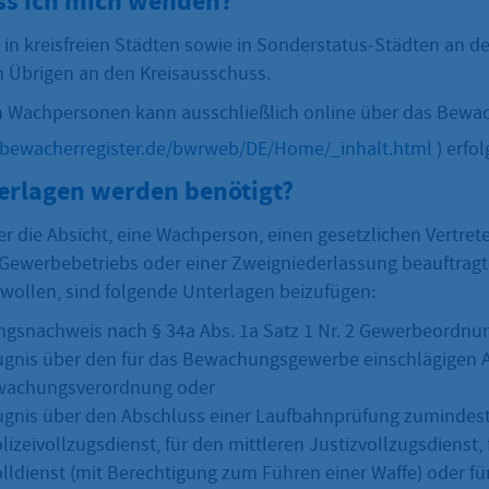
s ich mich wenden?
 in kreisfreien Städten sowie in Sonderstatus-Städten an de
m Übrigen an den Kreisausschuss.
 Wachpersonen kann ausschließlich online über das Bewach
.bewacherregister.de/bwrweb/DE/Home/_inhalt.html
) erfol
erlagen werden benötigt?
 die Absicht, eine Wachperson, einen gesetzlichen Vertrete
 Gewerbebetriebs oder einer Zweigniederlassung beauftrag
 wollen, sind folgende Unterlagen beizufügen:
ngsnachweis nach § 34a Abs. 1a Satz 1 Nr. 2 Gewerbeordnu
gnis über den für das Bewachungsgewerbe einschlägigen 
ewachungsverordnung oder
gnis über den Abschluss einer Laufbahnprüfung zumindest
lizeivollzugsdienst, für den mittleren Justizvollzugsdienst,
lldienst (mit Berechtigung zum Führen einer Waffe) oder für