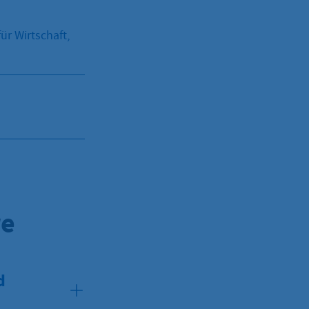
r Wirtschaft,
re
d