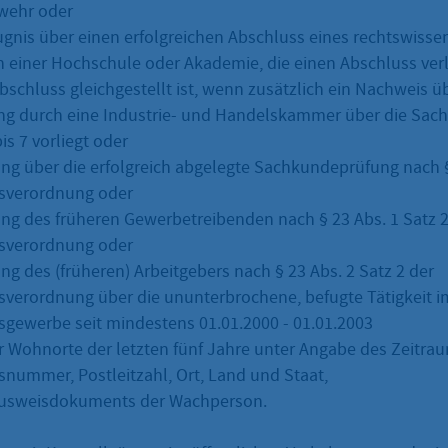
wehr oder
gnis über einen erfolgreichen Abschluss eines rechtswisse
 einer Hochschule oder Akademie, die einen Abschluss verl
schluss gleichgestellt ist, wenn zusätzlich ein Nachweis ü
ng durch eine Industrie- und Handelskammer über die Sach
s 7 vorliegt oder
ng über die erfolgreich abgelegte Sachkundeprüfung nach §
verordnung oder
ng des früheren Gewerbetreibenden nach § 23 Abs. 1 Satz 
verordnung oder
ng des (früheren) Arbeitgebers nach § 23 Abs. 2 Satz 2 der
erordnung über die ununterbrochene, befugte Tätigkeit i
ewerbe seit mindestens 01.01.2000 - 01.01.2003
 Wohnorte der letzten fünf Jahre unter Angabe des Zeitra
snummer, Postleitzahl, Ort, Land und Staat,
Ausweisdokuments der Wachperson.