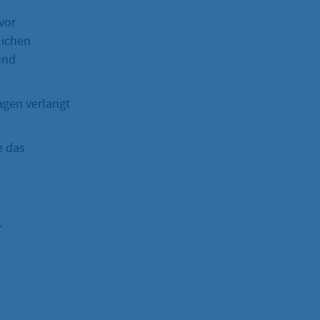
n
vor
lichen
und
gen verlangt
e das
.