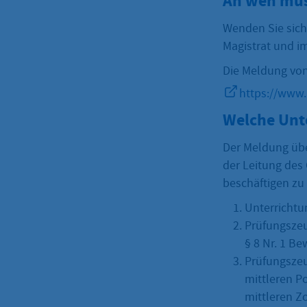
An wen mus
Wenden Sie sich
Magistrat und i
Die Meldung von
https://www
Welche Unt
Der Meldung über
der Leitung des
beschäftigen zu
Unterrichtu
Prüfungszeu
§ 8 Nr. 1 B
Prüfungszeu
mittleren Po
mittleren Zo