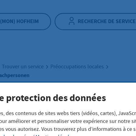
(MON) HOFHEIM
RECHERCHE DE SERVICE
Trouver un service
Préoccupations locales
achpersonen
e protection des données
ung von
s, des contenus de sites webs tiers (vidéos, cartes), JavaScr
hpersonen
our améliorer et personnaliser votre expérience sur notre s
es vous autorisez. Vous trouverez plus d’informations à ce 