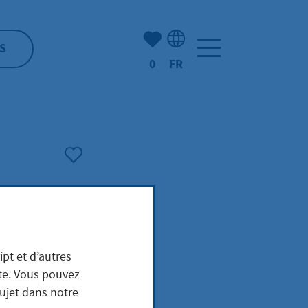
Nombre d'éléments mis en s
S
0
FR
Sélection de la langue: F
ipt et d’autres
ite. Vous pouvez
sujet dans notre