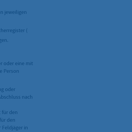
n jeweiligen
erregister (
gen.
r oder eine mit
te Person
ng oder
Abschluss nach
 für den
 für den
 Feldjäger in