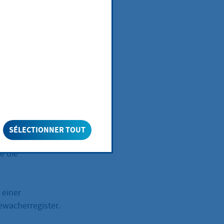
it
eigniederlassung
u melden und
gesetzlichen
ng des
SÉLECTIONNER TOUT
 im Falle der
e die
 einer
ewacherregister.