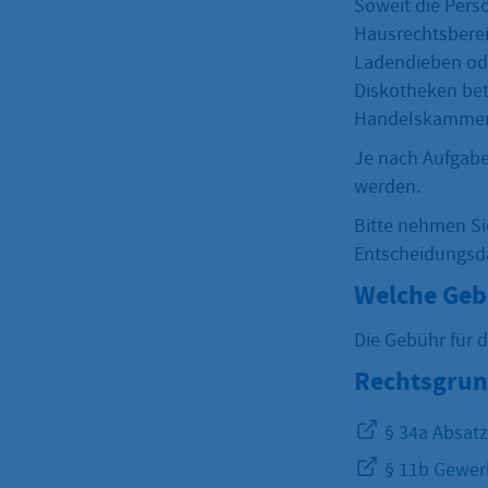
Soweit die Pers
Hausrechtsberei
Ladendieben ode
Diskotheken betr
Handelskammer e
Je nach Aufgab
werden.
Bitte nehmen Si
Entscheidungsd
Welche Geb
Die Gebühr für 
Rechtsgrun
§ 34a Absat
§ 11b Gewer