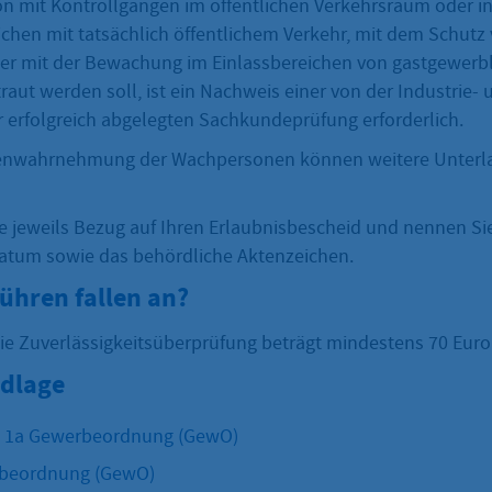
on mit Kontrollgängen im öffentlichen Verkehrsraum oder i
chen mit tatsächlich öffentlichem Verkehr, mit dem Schutz 
r mit der Bewachung im Einlassbereichen von gastgewerb
aut werden soll, ist ein Nachweis einer von der Industrie- 
rfolgreich abgelegten Sachkundeprüfung erforderlich.
enwahrnehmung der Wachpersonen können weitere Unterla
e jeweils Bezug auf Ihren Erlaubnisbescheid und nennen Si
atum sowie das behördliche Aktenzeichen.
ühren fallen an?
die Zuverlässigkeitsüberprüfung beträgt mindestens 70 Euro
dlage
z 1a Gewerbeordnung (GewO)
beordnung (GewO)