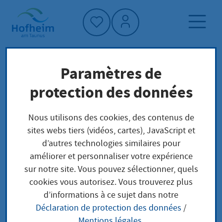
Accueil"
Paramètres de
Page d'accueil
Trouver un service
protection des données
Préoccupations locales
Lagergenehmigung nach Sprengstoffrecht
Nous utilisons des cookies, des contenus de
beantragen
sites webs tiers (vidéos, cartes), JavaScript et
d’autres technologies similaires pour
améliorer et personnaliser votre expérience
Lagergenehmigung
sur notre site. Vous pouvez sélectionner, quels
cookies vous autorisez. Vous trouverez plus
nach Sprengstoffrecht
d’informations à ce sujet dans notre
Déclaration de protection des données
/
beantragen
Mentions légales
.