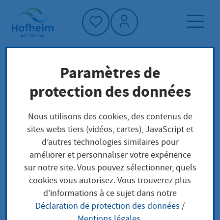
Accueil"
Paramètres de
Page d'accueil
Trouver un service
protection des données
Kulturprojekte
Préoccupations locales
Nous utilisons des cookies, des contenus de
sites webs tiers (vidéos, cartes), JavaScript et
Kulturprojekte
d’autres technologies similaires pour
améliorer et personnaliser votre expérience
sur notre site. Vous pouvez sélectionner, quels
cookies vous autorisez. Vous trouverez plus
In vielen Kommunen können Sie für Ihr
d’informations à ce sujet dans notre
Kulturprojekt eine Förderung erhalten.
Déclaration de protection des données
/
Leistungsbeschreibung
Mentions légales
.