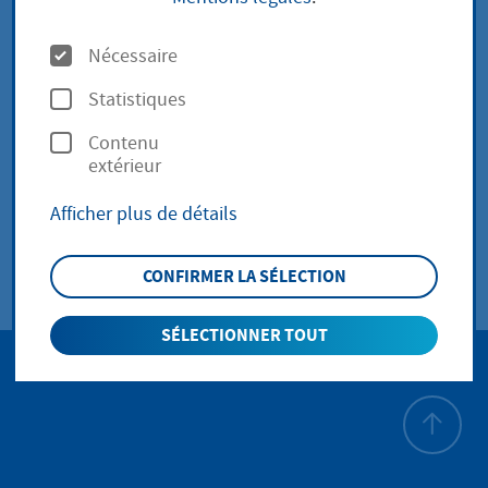
Kulturprojekte wie Konzerte, Ausstellungen etc.
O
Nécessaire
werden von einigen Kommunen veranstaltet und
p
gefördert.
Statistiques
t
Contenu
i
extérieur
o
zurück zur Übersicht
Afficher plus de détails
n
s
CONFIRMER LA SÉLECTION
SÉLECTIONNER TOUT
Haut de p