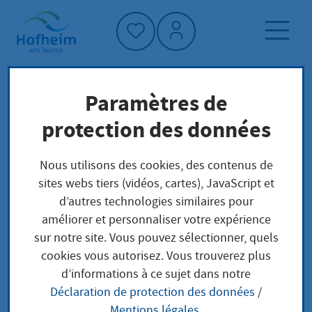
Accueil"
Paramètres de
Page d'accueil
Trouver un service
protection des données
Préoccupations locales
Kfz: Ordnungswidrigkeiten
Nous utilisons des cookies, des contenus de
sites webs tiers (vidéos, cartes), JavaScript et
d’autres technologies similaires pour
Kfz:
améliorer et personnaliser votre expérience
sur notre site. Vous pouvez sélectionner, quels
Ordnungswidrigkeiten
cookies vous autorisez. Vous trouverez plus
d’informations à ce sujet dans notre
Déclaration de protection des données
/
Mentions légales
.