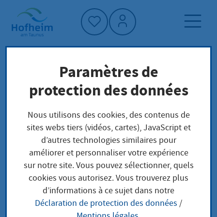
Accueil"
Paramètres de
Page d'accueil
Trouver un service
protection des données
Préoccupations locales
Hausnummernvergabe
Nous utilisons des cookies, des contenus de
sites webs tiers (vidéos, cartes), JavaScript et
d’autres technologies similaires pour
Hausnummernvergab
améliorer et personnaliser votre expérience
sur notre site. Vous pouvez sélectionner, quels
e
cookies vous autorisez. Vous trouverez plus
d’informations à ce sujet dans notre
Déclaration de protection des données
/
Mentions légales
.