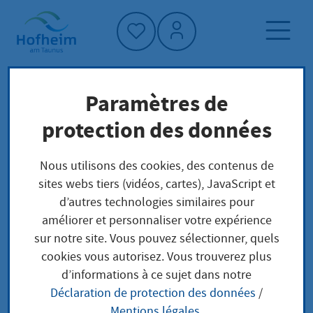
Accueil"
Paramètres de
Page d'accueil
Trouver un service
protection des données
Préoccupations locales
Gemeinsame elterliche Sorge bei nicht
Nous utilisons des cookies, des contenus de
verheirateten Eltern; Sorgerecht beantragen
sites webs tiers (vidéos, cartes), JavaScript et
d’autres technologies similaires pour
améliorer et personnaliser votre expérience
Gemeinsame
sur notre site. Vous pouvez sélectionner, quels
cookies vous autorisez. Vous trouverez plus
elterliche Sorge bei
d’informations à ce sujet dans notre
Déclaration de protection des données
/
nicht verheirateten
Mentions légales
.