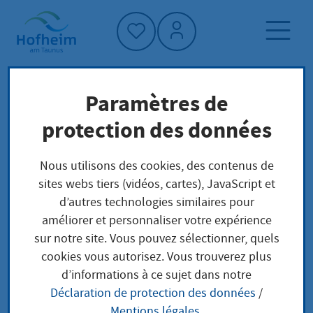
Accueil"
Paramètres de
Page d'accueil
Trouver un service
protection des données
Préoccupations locales
Feststellung der Eignung von
Nous utilisons des cookies, des contenus de
Adoptionsbewerber/Adoptionsbewerberinnen
sites webs tiers (vidéos, cartes), JavaScript et
für eine Inlandsadoption
d’autres technologies similaires pour
améliorer et personnaliser votre expérience
sur notre site. Vous pouvez sélectionner, quels
Feststellung der
cookies vous autorisez. Vous trouverez plus
d’informations à ce sujet dans notre
Eignung von
Déclaration de protection des données
/
Mentions légales
.