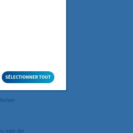
für Sie eine
zahlen. Die
chnet. Die
rfolgen.
SÉLECTIONNER TOUT
oder Befreiung
tlichen
es oder der