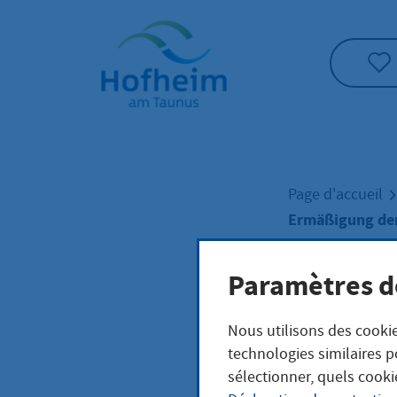
Accueil"
Page d'accueil
Ermäßigung der
Paramètres d
Ermä
Nous utilisons des cookie
Kost
technologies similaires p
sélectionner, quels cooki