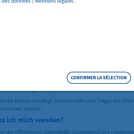
n des données
/
Mentions légales
.
iTa-Kosten für Ihr Kind nicht mehr bezahlen? Prüfen Sie, ob 
KiTa-Kosten in Frage kommt.
eschreibung
Ihres Kindes in der KiTa müssen Sie möglicherweise Geld be
iellen Belastung wird entsprechend Ihres Einkommens bere
nur im Rahmen der sogenannten „zumutbaren Belastung“ e
CONFIRMER LA SÉLECTION
inkommen deutlich verringert, können Sie eine Ermäßigung 
iellen Belastung beantragen.
en die Kosten ermäßigt, erlassen oder vom Träger der öffen
ernommen werden.
s ich mich wenden?
ger der öffentlichen Jugendhilfe (Jugendamt) des Landkreis