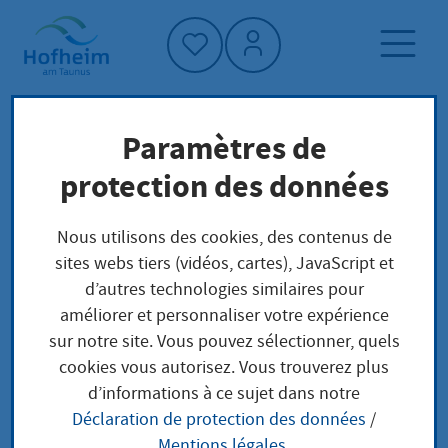
Accueil"
Paramètres de
Page d'accueil
Trouver un service
protection des données
Préoccupations locales
Erlaubnisfreie Herstellung von Arzneimitteln
Nous utilisons des cookies, des contenus de
durch zur Ausübung der Heilkunde befugte
sites webs tiers (vidéos, cartes), JavaScript et
Personen anzeigen
d’autres technologies similaires pour
améliorer et personnaliser votre expérience
sur notre site. Vous pouvez sélectionner, quels
Erlaubnisfreie
cookies vous autorisez. Vous trouverez plus
d’informations à ce sujet dans notre
Herstellung von
Déclaration de protection des données
/
Mentions légales
.