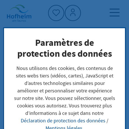
Accueil"
Paramètres de
Page d'accueil
Trouver un service
protection des données
Préoccupations locales
Erlaubnis zum Führen der Berufsbezeichnung
Nous utilisons des cookies, des contenus de
Anästhesietechnische Assistentin /
sites webs tiers (vidéos, cartes), JavaScript et
Anästhesietechnischer Assistent beantragen
d’autres technologies similaires pour
améliorer et personnaliser votre expérience
sur notre site. Vous pouvez sélectionner, quels
Erlaubnis zum Führen
cookies vous autorisez. Vous trouverez plus
d’informations à ce sujet dans notre
der
Déclaration de protection des données
/
Mentions légales
.