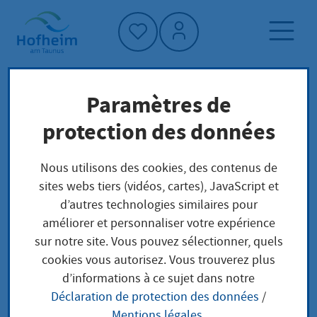
Accueil"
Paramètres de
Page d'accueil
Trouver un service
protection des données
Préoccupations locales
Erlaubnis für die Organisation oder
Nous utilisons des cookies, des contenus de
Durchführung einer
sites webs tiers (vidéos, cartes), JavaScript et
Prostitutionsveranstaltung beantragen
d’autres technologies similaires pour
améliorer et personnaliser votre expérience
sur notre site. Vous pouvez sélectionner, quels
Erlaubnis für die
cookies vous autorisez. Vous trouverez plus
d’informations à ce sujet dans notre
Organisation oder
Déclaration de protection des données
/
Mentions légales
.