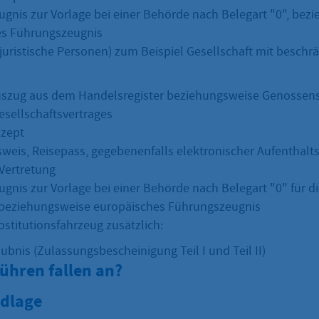
gnis zur Vorlage bei einer Behörde nach Belegart "0", bez
es Führungszeugnis
juristische Personen) zum Beispiel Gesellschaft mit beschr
uszug aus dem Handelsregister beziehungsweise Genossens
esellschaftsvertrages
nzept
weis, Reisepass, gegebenenfalls elektronischer Aufenthaltsti
 Vertretung
gnis zur Vorlage bei einer Behörde nach Belegart "0" für di
 beziehungsweise europäisches Führungszeugnis
ostitutionsfahrzeug zusätzlich:
ubnis (Zulassungsbescheinigung Teil I und Teil II)
ühren fallen an?
dlage