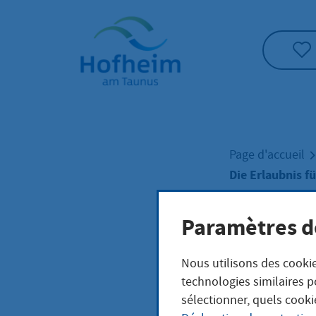
Accueil"
Page d'accueil
Die Erlaubnis f
Paramètres d
Die 
Nous utilisons des cookie
Pros
technologies similaires p
sélectionner, quels cooki