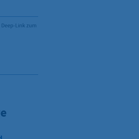
: Deep-Link zum
re
d