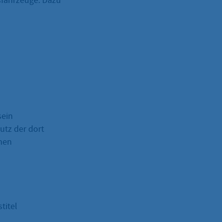
sfahrzeuge. Dazu
sein
utz der dort
inen
titel