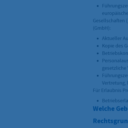
Führungszeu
europäisch
Gesellschaften (
(GmbH):
Aktueller A
Kopie des G
Betriebsko
Personalaus
gesetzliche
Führungszeu
Vertretung,
Für Erlaubnis Pr
Betriebserla
Welche Geb
Rechtsgrun