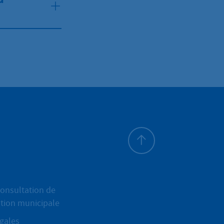
Haut de page
onsultation de
ation municipale
gales