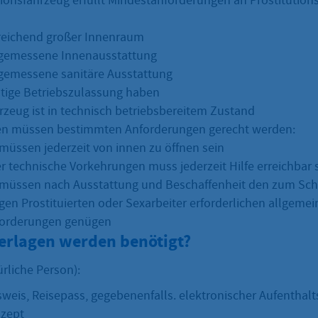
utionsfahrzeug erfüllt Mindestanforderungen an Prostitution
reichend großer Innenraum
ngemessene Innenausstattung
gemessene sanitäre Ausstattung
ltige Betriebszulassung haben
rzeug ist in technisch betriebsbereitem Zustand
en müssen bestimmten Anforderungen gerecht werden:
 müssen jederzeit von innen zu öffnen sein
r technische Vorkehrungen muss jederzeit Hilfe erreichbar 
 müssen nach Ausstattung und Beschaffenheit den zum Sch
igen Prostituierten oder Sexarbeiter erforderlichen allgeme
orderungen genügen
erlagen werden benötigt?
ürliche Person):
weis, Reisepass, gegebenenfalls. elektronischer Aufenthalts
nzept