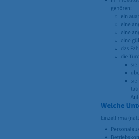
Ihr Prostit
gehören:
ein aus
eine a
eine an
eine gü
das Fah
die Tür
sie
übe
sie
tät
Anf
Welche Unt
Einzelfirma (nat
Personalaus
Betriebsko