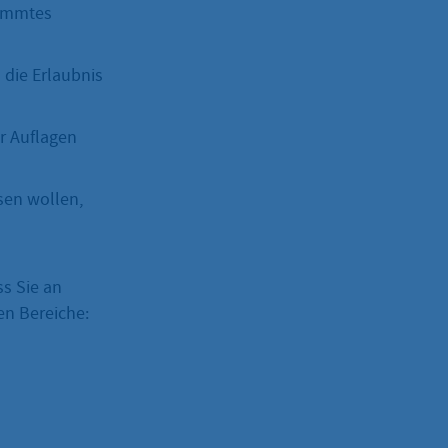
timmtes
 die Erlaubnis
r Auflagen
sen wollen,
ss Sie an
hen Bereiche: