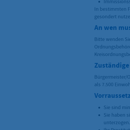
Immissions
In bestimmten F
gesondert nutz
An wen mus
Bitte wenden Si
Ordnungsbehörde
Kreisordnungsb
Zuständige 
Bürgermeister/O
als 7.500 Einwo
Vorrausset
Sie sind min
Sie haben s
unterzogen.