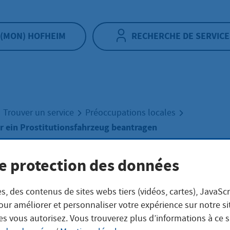
(MON) HOFHEIM
RECHERCHE DE SERVICE
Trouver un service
Préoccupations locales
ür ein Prostitutionsfahrzeug beantragen
e protection des données
Erlaubnis für ein
s, des contenus de sites webs tiers (vidéos, cartes), JavaScr
titutionsfahrzeu
our améliorer et personnaliser votre expérience sur notre s
es vous autorisez. Vous trouverez plus d’informations à ce 