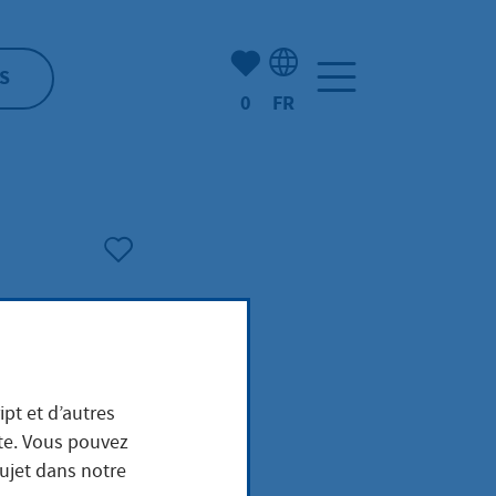
Nombre d'éléments mis en s
S
0
FR
Sélection de la langue: F
ipt et d’autres
g
ite. Vous pouvez
sujet dans notre