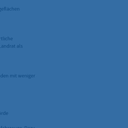
geflächen
tliche
Landrat als
nden mit weniger
örde