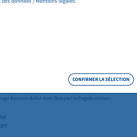
n des données
/
Mentions légales
.
tragen
Prostitutionsfahrzeug bereitstellen? Dafür benötigen Sie ei
eschreibung
hrzeuge sind Fahrzeuge, die Personen nutzen, um sexuelle D
 Person, die solch ein Prostitutionsfahrzeug bereitstellt, b
CONFIRMER LA SÉLECTION
euge können dafür zum Beispiel infragekommen:
bil
ger