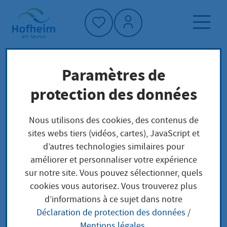
Accueil"
Paramètres de
Page d'accueil
Trouver un service
protection des données
Préoccupations locales
Betriebserlaubnis für Zweigapotheke
Nous utilisons des cookies, des contenus de
beantragen
sites webs tiers (vidéos, cartes), JavaScript et
d’autres technologies similaires pour
améliorer et personnaliser votre expérience
Betriebserlaubnis für
sur notre site. Vous pouvez sélectionner, quels
cookies vous autorisez. Vous trouverez plus
Zweigapotheke
d’informations à ce sujet dans notre
Déclaration de protection des données
/
beantragen
Mentions légales
.