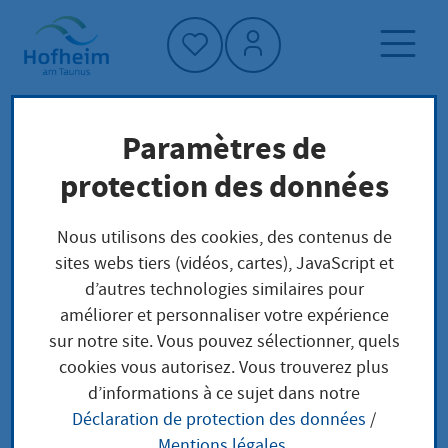
Accueil"
Paramètres de
Page d'accueil
Trouver un service
protection des données
Préoccupations locales
Anzeige einer Arzneimittelvermittlung
Nous utilisons des cookies, des contenus de
sites webs tiers (vidéos, cartes), JavaScript et
d’autres technologies similaires pour
Anzeige einer
améliorer et personnaliser votre expérience
sur notre site. Vous pouvez sélectionner, quels
Arzneimittelvermittlu
cookies vous autorisez. Vous trouverez plus
d’informations à ce sujet dans notre
ng
Déclaration de protection des données
/
Mentions légales
.