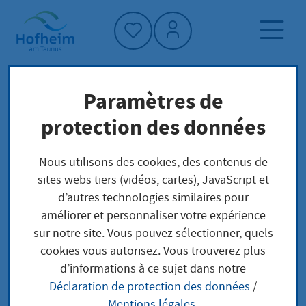
Accueil"
Paramètres de
Page d'accueil
Trouver un service
protection des données
Préoccupations locales
Abschrift aus dem Handelsregister
Nous utilisons des cookies, des contenus de
sites webs tiers (vidéos, cartes), JavaScript et
d’autres technologies similaires pour
Abschrift aus dem
améliorer et personnaliser votre expérience
sur notre site. Vous pouvez sélectionner, quels
Handelsregister
cookies vous autorisez. Vous trouverez plus
d’informations à ce sujet dans notre
Déclaration de protection des données
/
Mentions légales
.