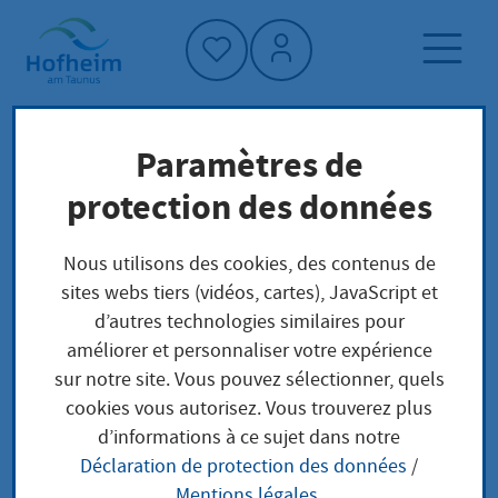
Accueil"
Paramètres de
Page d'accueil
Contact
protection des données
Contact bibliothèque municipale
Nous utilisons des cookies, des contenus de
sites webs tiers (vidéos, cartes), JavaScript et
Contact bibliothèque
d’autres technologies similaires pour
améliorer et personnaliser votre expérience
municipale
sur notre site. Vous pouvez sélectionner, quels
cookies vous autorisez. Vous trouverez plus
d’informations à ce sujet dans notre
Kontakt zur Stadtbücherei
Déclaration de protection des données
/
Mentions légales
.