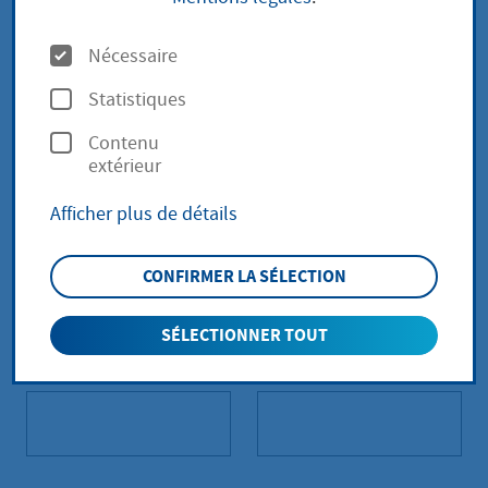
Mitteilung
*
O
Nécessaire
p
Statistiques
t
Contenu
i
extérieur
Absenderangaben
o
Afficher plus de détails
n
Vorname
Nachname
*
s
CONFIRMER LA SÉLECTION
SÉLECTIONNER TOUT
Straße
Hausnummer