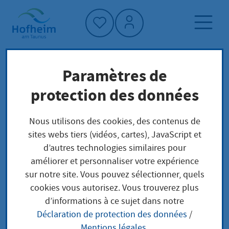
Accueil"
Paramètres de
Page d'accueil
Actualités et appels d'offres
protection des données
Aktuelles aus Hofheim
Vereinsförderung: Zuschüsse für Hofheimer
Nous utilisons des cookies, des contenus de
Sportvereine
sites webs tiers (vidéos, cartes), JavaScript et
d’autres technologies similaires pour
améliorer et personnaliser votre expérience
sur notre site. Vous pouvez sélectionner, quels
Vereinsförderung:
cookies vous autorisez. Vous trouverez plus
d’informations à ce sujet dans notre
Zuschüsse für
Déclaration de protection des données
/
Mentions légales
.