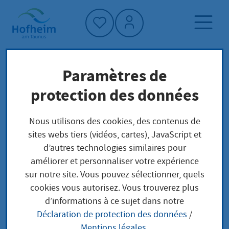
Accueil"
Paramètres de
Page d'accueil
Actualités et appels d'offres
protection des données
Aktuelles aus Hofheim
Buccino Platz: Piazzetta an der Stadtbücherei
Nous utilisons des cookies, des contenus de
trägt fortan den Namen der italienischen
sites webs tiers (vidéos, cartes), JavaScript et
Partnerstadt
d’autres technologies similaires pour
améliorer et personnaliser votre expérience
sur notre site. Vous pouvez sélectionner, quels
cookies vous autorisez. Vous trouverez plus
Buccino Platz:
d’informations à ce sujet dans notre
Déclaration de protection des données
/
Piazzetta an der
Mentions légales
.