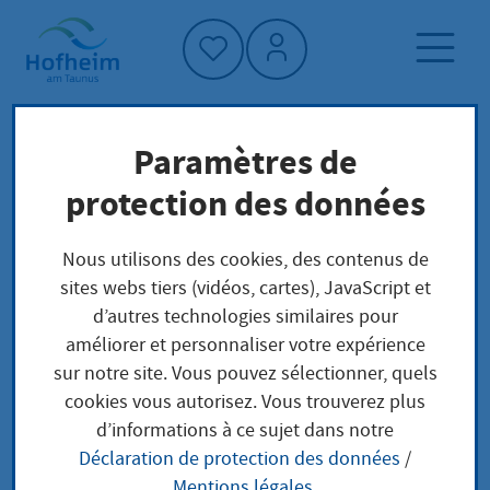
Accueil"
Paramètres de
Page d'accueil
Actualités et appels d'offres
protection des données
Aktuelles aus Hofheim
Brennholz aus dem Stadtwald
Nous utilisons des cookies, des contenus de
sites webs tiers (vidéos, cartes), JavaScript et
d’autres technologies similaires pour
améliorer et personnaliser votre expérience
Brennholz aus dem
sur notre site. Vous pouvez sélectionner, quels
cookies vous autorisez. Vous trouverez plus
Stadtwald
d’informations à ce sujet dans notre
Déclaration de protection des données
/
vendredi, 12.06.2026
|
Klimaschutz und Umwelt
Mentions légales
.