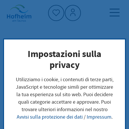
Home"
Pagina iniziale
Politica e amministrazione
Impostazioni sulla
amministrazione
ufficio del cittadino
privacy
Tribunali locali
Utilizziamo i cookie, i contenuti di terze parti,
Tribunali locali
JavaScript e tecnologie simili per ottimizzare
la tua esperienza sul sito web. Puoi decidere
quali categorie accettare e approvare. Puoi
trovare ulteriori informazioni nel nostro
Avvisi sulla protezione dei dati
/
Impressum
.