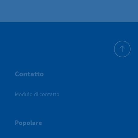
All'inizio 
Contatto
Modulo di contatto
Popolare