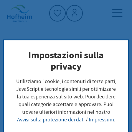
Home"
Pagina iniziale
Politica e amministrazione
Impostazioni sulla
Il sindaco
amministrazione
privacy
Il sindaco
Utilizziamo i cookie, i contenuti di terze parti,
JavaScript e tecnologie simili per ottimizzare
la tua esperienza sul sito web. Puoi decidere
quali categorie accettare e approvare. Puoi
trovare ulteriori informazioni nel nostro
Avvisi sulla protezione dei dati
/
Impressum
.