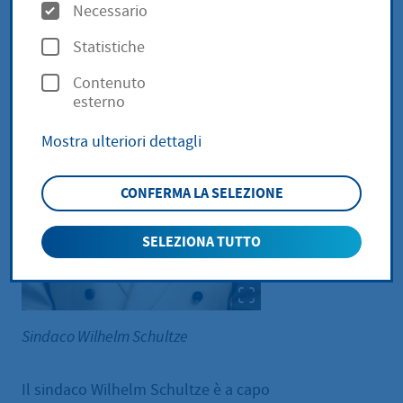
O
Necessario
p
Statistiche
z
Contenuto
i
esterno
o
Mostra ulteriori dettagli
n
i
CONFERMA LA SELEZIONE
SELEZIONA TUTTO
Sindaco Wilhelm Schultze
Il sindaco Wilhelm Schultze è a capo