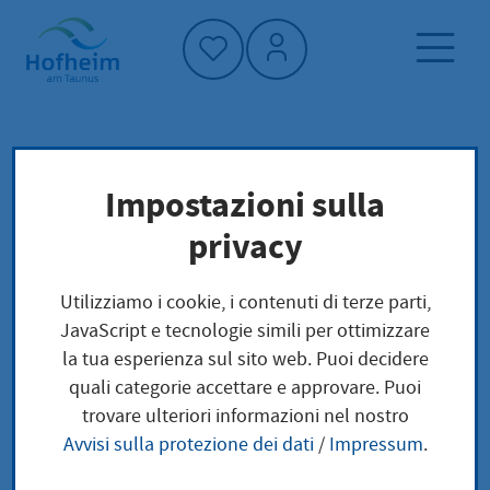
Home"
Pagina iniziale
Politica e amministrazione
Impostazioni sulla
amministrazione
ufficio del cittadino
privacy
Blocco delle informazioni / Blocco della
trasmissione
Utilizziamo i cookie, i contenuti di terze parti,
JavaScript e tecnologie simili per ottimizzare
Blocco delle
la tua esperienza sul sito web. Puoi decidere
quali categorie accettare e approvare. Puoi
informazioni / Blocco
trovare ulteriori informazioni nel nostro
Avvisi sulla protezione dei dati
/
Impressum
.
della trasmissione