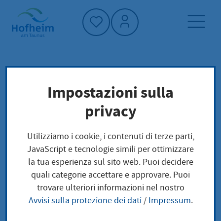
Home"
Pagina iniziale
Politica e amministrazione
Impostazioni sulla
amministrazione
ufficio del cittadino
privacy
La carta regalo di Hofheim
Utilizziamo i cookie, i contenuti di terze parti,
La carta regalo di
JavaScript e tecnologie simili per ottimizzare
la tua esperienza sul sito web. Puoi decidere
Hofheim
quali categorie accettare e approvare. Puoi
trovare ulteriori informazioni nel nostro
Avvisi sulla protezione dei dati
/
Impressum
.