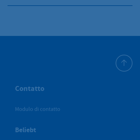
All'inizio 
Contatto
Modulo di contatto
Beliebt