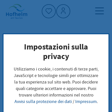
Home"
Pagina iniziale
Trova servizi
Impostazioni sulla
Schulverweigerung
Preoccupazioni locali
privacy
Schulverweigerung
Utilizziamo i cookie, i contenuti di terze parti,
JavaScript e tecnologie simili per ottimizzare
la tua esperienza sul sito web. Puoi decidere
quali categorie accettare e approvare. Puoi
Leistungsbeschreibung
trovare ulteriori informazioni nel nostro
Avvisi sulla protezione dei dati
/
Impressum
.
Unter Schulverweigerung wird ein wiederkehrendes
oder länger anhaltendes und in der Regel