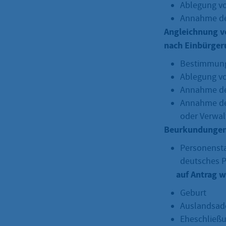
Ablegung v
Annahme de
Angleichnung v
nach Einbürger
Bestimmung
Ablegung v
Annahme de
Annahme de
oder Verwal
Beurkundungen
Personensta
deutsches P
auf Antrag 
Geburt
Auslandsad
Eheschließ