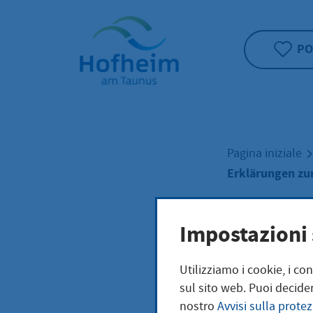
Home"
PO
Pagina iniziale
Erklärungen z
Erkl
Impostazioni 
Utilizziamo i cookie, i co
Nam
sul sito web. Puoi decider
nostro
Avvisi sulla protez