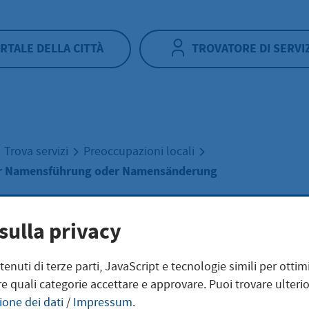
RTALE DELLA CITTÀ
TROVATORE DI SERVI
Trova servizi
Preoccupazioni locali
ur Namensführung oder Namensänderung
ärungen zur
sulla privacy
ntenuti di terze parti, JavaScript e tecnologie simili per otti
ensführung oder
e quali categorie accettare e approvare. Puoi trovare ulterio
ione dei dati
/
Impressum
.