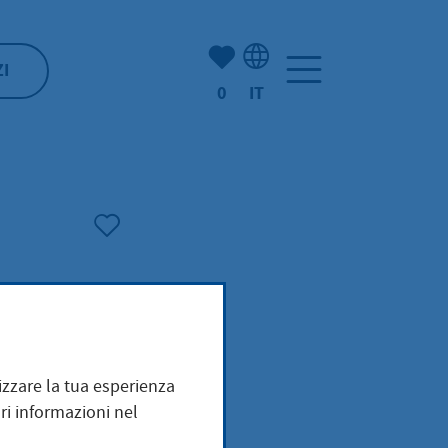
(Mio) Hofheim:
ZI
0
IT
Selezione della lingua: It
mizzare la tua esperienza
ri informazioni nel