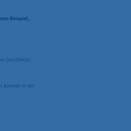
s
um Beispiel,
s
em Geschlecht
, können in ein