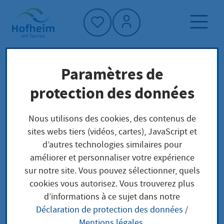
Accueil"
Paramètres de
Page d'accueil
Trouver un service
protection des données
Structure administrative
Landeswohlfahrtsverband Hessen -
Nous utilisons des cookies, des contenus de
Hauptverwaltung Kassel - - Fachbereich
sites webs tiers (vidéos, cartes), JavaScript et
Behinderte Menschen im
d’autres technologies similaires pour
Beruf/Integrationsamt, Begleitende
améliorer et personnaliser votre expérience
Hilfen/Kündigungsschutz Regionalverwaltung
sur notre site. Vous pouvez sélectionner, quels
Wiesbaden
cookies vous autorisez. Vous trouverez plus
d’informations à ce sujet dans notre
Déclaration de protection des données
/
Landeswohlfahrtsver
Mentions légales
.