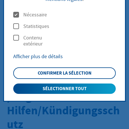
band Hessen -
O
Nécessaire
p
Hauptverwaltung
Statistiques
t
Kassel - - Fachbereich
Contenu
i
extérieur
o
Behinderte Menschen
Afficher plus de détails
n
im
s
CONFIRMER LA SÉLECTION
Beruf/Integrationsamt
SÉLECTIONNER TOUT
, Begleitende
Hilfen/Kündigungssch
utz