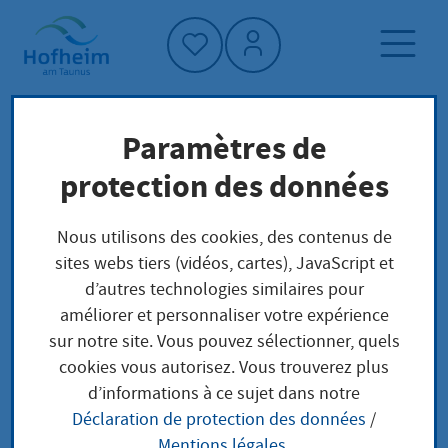
Accueil"
Paramètres de
Page d'accueil
Trouver un service
protection des données
Structure administrative
Amt für Bodenmanagement Limburg
Nous utilisons des cookies, des contenus de
sites webs tiers (vidéos, cartes), JavaScript et
d’autres technologies similaires pour
Amt für
améliorer et personnaliser votre expérience
sur notre site. Vous pouvez sélectionner, quels
Bodenmanagement
cookies vous autorisez. Vous trouverez plus
d’informations à ce sujet dans notre
Limburg
Déclaration de protection des données
/
Mentions légales
.