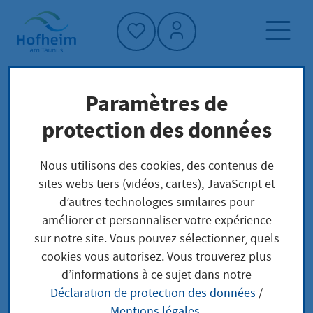
Accueil"
Paramètres de
Page d'accueil
Trouver un service
protection des données
Stadtarchiv
Structure administrative
Nous utilisons des cookies, des contenus de
sites webs tiers (vidéos, cartes), JavaScript et
Stadtarchiv
d’autres technologies similaires pour
améliorer et personnaliser votre expérience
sur notre site. Vous pouvez sélectionner, quels
cookies vous autorisez. Vous trouverez plus
Anschrift
d’informations à ce sujet dans notre
Déclaration de protection des données
/
Mentions légales
.
Adresse