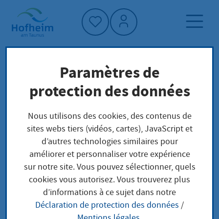
Accueil"
Paramètres de
Page d'accueil
Trouver un service
protection des données
Structure administrative
Klimaschutzmanagement
Nous utilisons des cookies, des contenus de
sites webs tiers (vidéos, cartes), JavaScript et
d’autres technologies similaires pour
Klimaschutzmanagem
améliorer et personnaliser votre expérience
sur notre site. Vous pouvez sélectionner, quels
ent
cookies vous autorisez. Vous trouverez plus
d’informations à ce sujet dans notre
Déclaration de protection des données
/
Mentions légales
.