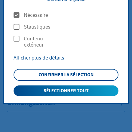
Anschrift
O
Nécessaire
p
Adresse
Statistiques
Magistrat der Kreisstadt Hofheim am Taunus
t
Klimaschutzmanagement
Contenu
i
extérieur
Chinonplatz 2
o
65719
Hofheim am Taunus
Afficher plus de détails
n
s
Klimaschutz(at)hofheim.de
CONFIRMER LA SÉLECTION
zurück zur Übersicht
SÉLECTIONNER TOUT
Öffnungszeiten