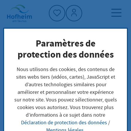
Accueil"
Paramètres de
Page d'accueil
Trouver un service
protection des données
Beratung
Structure administrative
Nous utilisons des cookies, des contenus de
sites webs tiers (vidéos, cartes), JavaScript et
Beratung
d’autres technologies similaires pour
améliorer et personnaliser votre expérience
sur notre site. Vous pouvez sélectionner, quels
cookies vous autorisez. Vous trouverez plus
Anschrift
d’informations à ce sujet dans notre
Déclaration de protection des données
/
Mentions légales
.
Adresse