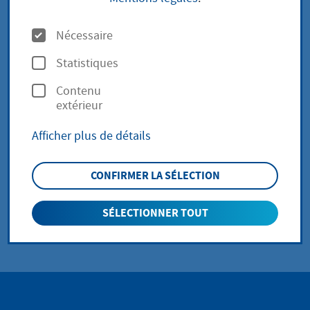
über das Orts- und
O
Gerichtsverzeichnis -
Nécessaire
p
Statistiques
Insolvenzgerichte in
t
Contenu
i
Hessen
extérieur
o
Afficher plus de détails
n
s
CONFIRMER LA SÉLECTION
zurück zur Übersicht
SÉLECTIONNER TOUT