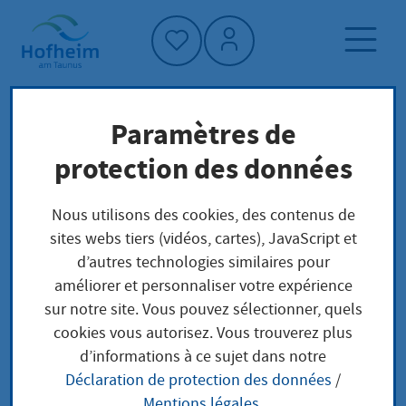
Accueil"
Paramètres de
Page d'accueil
Trouver un service
protection des données
Structure administrative
Ihr zuständiges Amtsgericht finden Sie über
Nous utilisons des cookies, des contenus de
das Orts- und Gerichtsverzeichnis -
sites webs tiers (vidéos, cartes), JavaScript et
Insolvenzgerichte in Hessen
d’autres technologies similaires pour
améliorer et personnaliser votre expérience
sur notre site. Vous pouvez sélectionner, quels
Ihr zuständiges
cookies vous autorisez. Vous trouverez plus
d’informations à ce sujet dans notre
Amtsgericht finden Sie
Déclaration de protection des données
/
Mentions légales
.