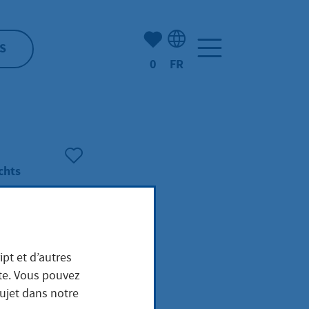
Nombre d'éléments mis en s
S
0
FR
Sélection de la langue: F
chts
ipt et d’autres
ite. Vous pouvez
er
sujet dans notre