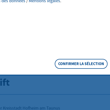
n des données
/
Mentions légales
.
ident des
landesgerichts
kfurt am Main
CONFIRMER LA SÉLECTION
ift
er Kreisstadt Hofheim am Taunus