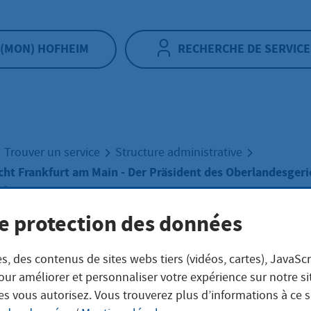
(MON) HOFHEIM
RECHERCHE DE SERVICE
Trouver un service
Structure administrative
ht Frankfurt am Main - Der Präsident des Oberlandesgeri
ain
e protection des données
landesgericht
s, des contenus de sites webs tiers (vidéos, cartes), JavaScr
our améliorer et personnaliser votre expérience sur notre s
kfurt am Main - D
es vous autorisez. Vous trouverez plus d’informations à ce 