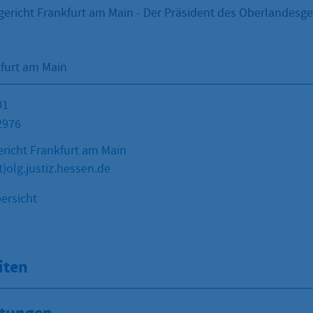
ericht Frankfurt am Main - Der Präsident des Oberlandesger
furt am Main
01
2976
richt Frankfurt am Main
)olg.justiz.hessen.de
ersicht
iten