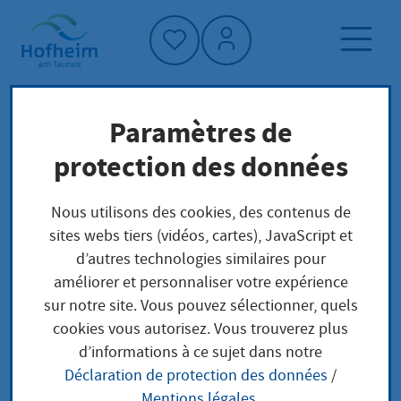
Accueil"
Paramètres de
Page d'accueil
Trouver un service
protection des données
Structure administrative
Ihr zuständiges Landgericht finden Sie über
Nous utilisons des cookies, des contenus de
das Orts- und Gerichtsverzeichnis
sites webs tiers (vidéos, cartes), JavaScript et
d’autres technologies similaires pour
améliorer et personnaliser votre expérience
Ihr zuständiges
sur notre site. Vous pouvez sélectionner, quels
cookies vous autorisez. Vous trouverez plus
Landgericht finden Sie
d’informations à ce sujet dans notre
Déclaration de protection des données
/
über das Orts- und
Mentions légales
.