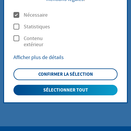
Gerichtsverzeichnis
O
Nécessaire
p
Statistiques
t
Contenu
i
zurück zur Übersicht
extérieur
o
Afficher plus de détails
n
Unsere Leistungen
s
CONFIRMER LA SÉLECTION
Zugehörige
Organisationseinheit(en)
SÉLECTIONNER TOUT