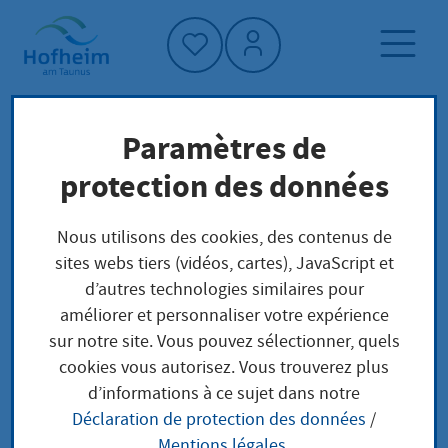
Accueil"
Paramètres de
Page d'accueil
Trouver un service
protection des données
Préoccupations locales
Wahlschein beantragen
Nous utilisons des cookies, des contenus de
sites webs tiers (vidéos, cartes), JavaScript et
d’autres technologies similaires pour
Wahlschein
améliorer et personnaliser votre expérience
sur notre site. Vous pouvez sélectionner, quels
beantragen
cookies vous autorisez. Vous trouverez plus
d’informations à ce sujet dans notre
Déclaration de protection des données
/
Mentions légales
.