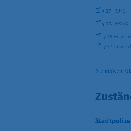
§ 17 HStrG
§ 17a HStrG
§ 18 Hessisc
§ 37 Hessisc
zurück zur Üb
Zustän
Stadtpolize