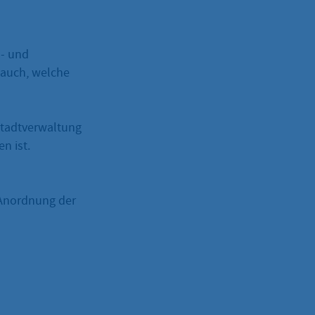
n- und
e auch, welche
Stadtverwaltung
n ist.
 Anordnung der