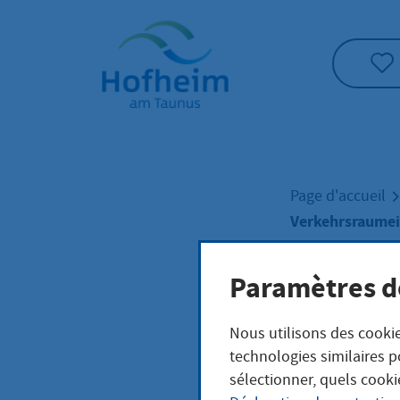
Accueil"
Page d'accueil
Verkehrsraume
Paramètres d
Verk
Nous utilisons des cookie
ung 
technologies similaires p
sélectionner, quels cooki