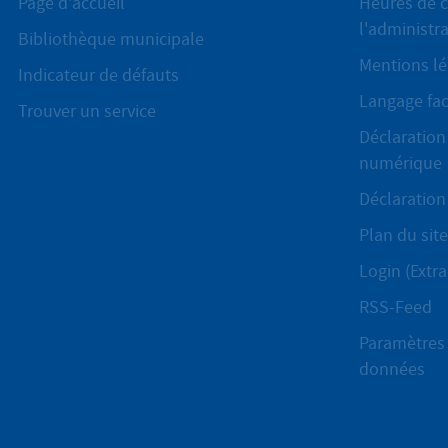
Page d'accueil
Heures de c
l'administr
Bibliothèque municipale
Mentions lé
Indicateur de défauts
Langage fac
Trouver un service
Déclaration 
numérique
Déclaration 
Plan du site
Login (Extra
RSS-Feed
Paramètres 
données