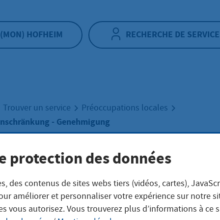
(MON) HOFHEIM
RECHERCHE DE SERVICE
Trouver un service
Préoccupations locales
inschränkung - Genehmigung
e protection des données
ehrsraumeinsch
s, des contenus de sites webs tiers (vidéos, cartes), JavaScr
- Genehmigung
our améliorer et personnaliser votre expérience sur notre s
es vous autorisez. Vous trouverez plus d’informations à ce 