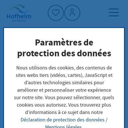
Accueil"
Paramètres de
Page d'accueil
Trouver un service
protection des données
Préoccupations locales
Veranstaltungen: StVO - Erlaubnisse und
Nous utilisons des cookies, des contenus de
Ausnahmen
sites webs tiers (vidéos, cartes), JavaScript et
d’autres technologies similaires pour
améliorer et personnaliser votre expérience
Veranstaltungen: StVO
sur notre site. Vous pouvez sélectionner, quels
cookies vous autorisez. Vous trouverez plus
- Erlaubnisse und
d’informations à ce sujet dans notre
Déclaration de protection des données
/
Ausnahmen
Mentions légales
.