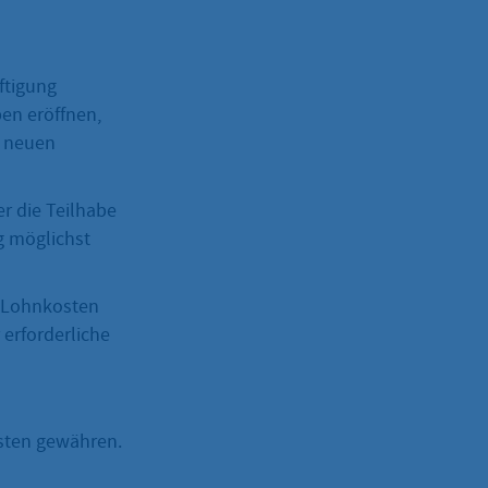
ftigung
ben eröffnen,
e neuen
r die Teilhabe
g möglichst
r Lohnkosten
 erforderliche
sten gewähren.