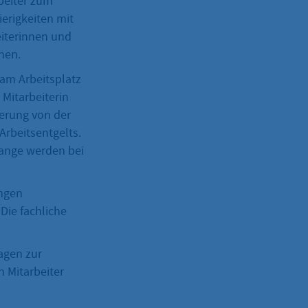
beiter zum
ierigkeiten mit
eiterinnen und
nen.
 am Arbeitsplatz
 Mitarbeiterin
derung von der
Arbeitsentgelts.
lange werden bei
ungen
 Die fachliche
ragen zur
n Mitarbeiter