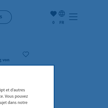
Nombre d'éléments mis en s
S
0
FR
Sélection de la langue: F
g von
ipt et d’autres
ite. Vous pouvez
sujet dans notre