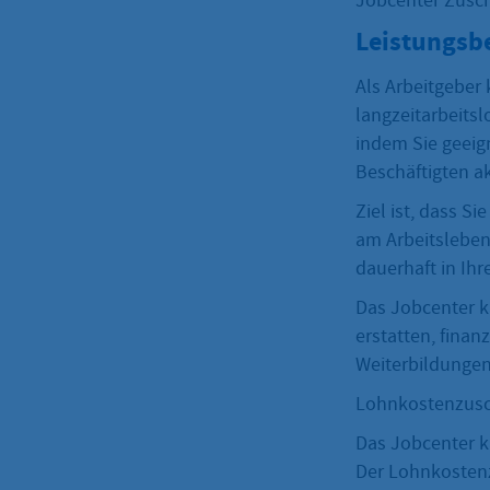
Jobcenter Zusch
Leistungsb
Als Arbeitgeber
langzeitarbeits
indem Sie geeig
Beschäftigten ak
Ziel ist, dass 
am Arbeitsleben
dauerhaft in Ih
Das Jobcenter k
erstatten, finan
Weiterbildungen
Lohnkostenzusch
Das Jobcenter 
Der Lohnkostenz