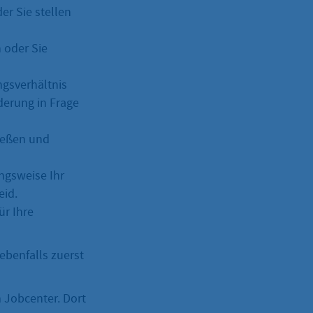
er Sie stellen
 oder Sie
ngsverhältnis
rderung in Frage
ießen und
ungsweise Ihr
eid.
r Ihre
benfalls zuerst
 Jobcenter. Dort