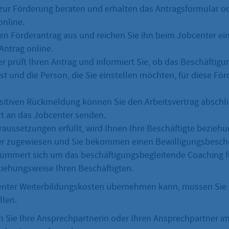
zur Förderung beraten und erhalten das Antragsformular od
online.
den Förderantrag aus und reichen Sie ihn beim Jobcenter ein
Antrag online.
r prüft Ihren Antrag und informiert Sie, ob das Beschäftigu
ist und die Person, die Sie einstellen möchten, für diese Fö
ositiven Rückmeldung können Sie den Arbeitsvertrag abschl
rt an das Jobcenter senden.
oraussetzungen erfüllt, wird Ihnen Ihre Beschäftigte bezieh
er zugewiesen und Sie bekommen einen Bewilligungsbesch
ümmert sich um das beschäftigungsbegleitende Coaching fü
ziehungsweise Ihren Beschäftigten.
nter Weiterbildungskosten übernehmen kann, müssen Sie e
llen.
n Sie Ihre Ansprechpartnerin oder Ihren Ansprechpartner im