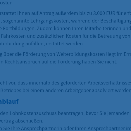
kosten
stattet Ihnen auf Antrag außerdem bis zu 3.000 EUR für erf
, sogenannte Lehrgangskosten, während der Beschäftigung,
he Fortbildungen. Zudem können Ihren Mitarbeiterinnen und
n Fahrkosten und zusätzlichen Kosten für die Betreuung von 
terbildung anfallen, erstattet werden.
g über die Förderung von Weiterbildungskosten liegt im E
en Rechtsanspruch auf die Förderung haben Sie nicht.
eht vor, dass innerhalb des geförderten Arbeitsverhältnisse
 Betriebes bei einem anderen Arbeitgeber absolviert werde
ablauf
den Lohnkostenzuschuss beantragen, bevor Sie jemanden 
vertrag abschließen.
n Sie Ihre Ansprechpartnerin oder Ihren Ansprechpartner im