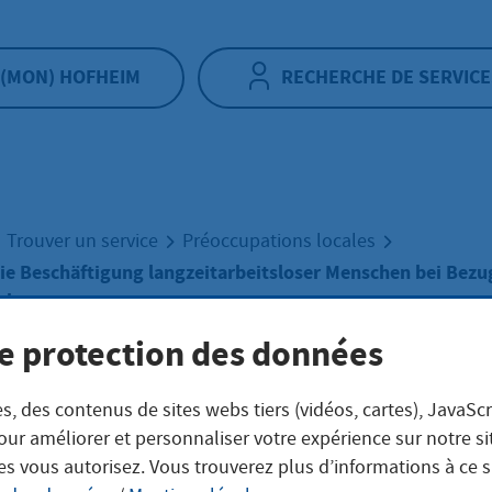
(MON) HOFHEIM
RECHERCHE DE SERVICE
Trouver un service
Préoccupations locales
ie Beschäftigung langzeitarbeitsloser Menschen bei Bezu
 beantragen
e protection des données
erung für die
s, des contenus de sites webs tiers (vidéos, cartes), JavaScr
our améliorer et personnaliser votre expérience sur notre s
häftigung
es vous autorisez. Vous trouverez plus d’informations à ce 