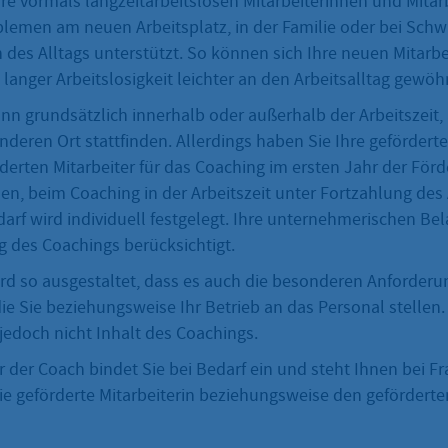
hre vormals langzeitarbeitslosen Mitarbeiterinnen und Mitar
blemen am neuen Arbeitsplatz, in der Familie oder bei Schw
 des Alltags unterstützt. So können sich Ihre neuen Mitarb
 langer Arbeitslosigkeit leichter an den Arbeitsalltag gewöh
nn grundsätzlich innerhalb oder außerhalb der Arbeitszeit,
deren Ort stattfinden. Allerdings haben Sie Ihre geförderte
derten Mitarbeiter für das Coaching im ersten Jahr der För
llen, beim Coaching in der Arbeitszeit unter Fortzahlung des 
arf wird individuell festgelegt. Ihre unternehmerischen Be
g des Coachings berücksichtigt.
rd so ausgestaltet, dass es auch die besonderen Anforder
die Sie beziehungsweise Ihr Betrieb an das Personal stellen.
 jedoch nicht Inhalt des Coachings.
 der Coach bindet Sie bei Bedarf ein und steht Ihnen bei F
ie geförderte Mitarbeiterin beziehungsweise den geförderte