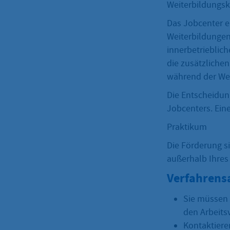
Weiterbildungs
Das Jobcenter er
Weiterbildungen
innerbetrieblic
die zusätzliche
während der Wei
Die Entscheidun
Jobcenters. Ein
Praktikum
Die Förderung si
außerhalb Ihres
Verfahrens
Sie müssen 
den Arbeits
Kontaktiere