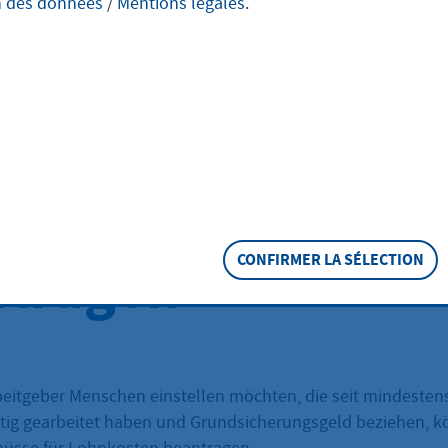
n des données
/
Mentions légales
.
zeitarbeitsloser
chen bei Bezug 
dsicherung
tragen
CONFIRMER LA SÉLECTION
beitgeber Menschen einstellen möchten, die seit mindestens
itig gearbeitet haben und Grundsicherungsgeld beziehen, 