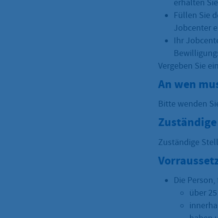
erhalten Si
Füllen Sie 
Jobcenter e
Ihr Jobcente
Bewilligung
Vergeben Sie ei
An wen mus
Bitte wenden Si
Zuständige 
Zuständige Stel
Vorrausset
Die Person,
über 25 
innerha